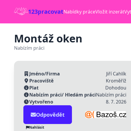
123pracovat
Nabídky práce
Vložit inzerát
Vyt
Montáž oken
Nabízím práci
Jméno/Firma
Jiří Cahlík
Pracoviště
Kroměříž
Plat
Dohodou
Nabízím práci/ Hledám práci
Nabízím práci
Vytvořeno
8. 7. 2026
Odpovědět
Nahlásit