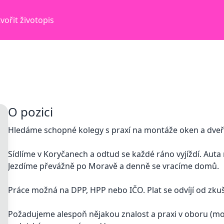
vořit životopis
O pozici
Hledáme schopné kolegy s praxí na montáže oken a dveří
Sídlíme v Koryčanech a odtud se každé ráno vyjíždí. Au
Jezdíme převážně po Moravě a denně se vracíme domů.
Práce možná na DPP, HPP nebo IČO. Plat se odvíjí od zkuš
Požadujeme alespoň nějakou znalost a praxi v oboru (mont