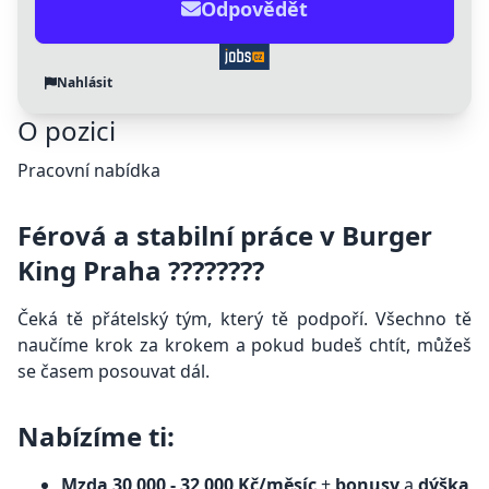
Odpovědět
Nahlásit
O pozici
Pracovní nabídka
Férová a stabilní práce v Burger
King Praha ????????
Čeká tě přátelský tým, který tě podpoří. Všechno tě
naučíme krok za krokem a pokud budeš chtít, můžeš
se časem posouvat dál.
Nabízíme ti:
Mzda 30 000 - 32 000 Kč/měsíc
+
bonusy
a
dýška