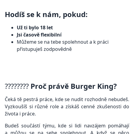
Hodíš se k nám, pokud:
Už ti bylo 18 let
Jsi časově flexibilní
Můžeme se na tebe spolehnout a k práci
přistupuješ zodpovědně
????????
Proč právě Burger King?
Čeká tě pestrá práce, kde se nudit rozhodně nebudeš.
Vyzkoušíš si různé role a získáš cenné zkušenosti do
života i práce.
Budeš součástí týmu, kde si lidi navzájem pomáhají
a můžou se na sebe spolehnout. A když se něco