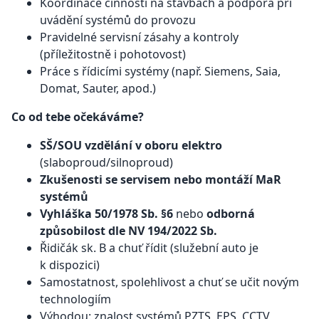
Koordinace činností na stavbách a podpora při
uvádění systémů do provozu
Pravidelné servisní zásahy a kontroly
(příležitostně i pohotovost)
Práce s řídicími systémy (např. Siemens, Saia,
Domat, Sauter, apod.)
Co od tebe očekáváme?
SŠ/SOU vzdělání v oboru elektro
(slaboproud/silnoproud)
Zkušenosti se servisem nebo montáží MaR
systémů
Vyhláška 50/1978 Sb. §6
nebo
odborná
způsobilost dle NV 194/2022 Sb.
Řidičák sk. B a chuť řídit (služební auto je
k dispozici)
Samostatnost, spolehlivost a chuť se učit novým
technologiím
Výhodou: znalost systémů PZTS, EPS, CCTV,