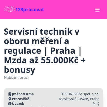
123pracovat
Servisní technik v
oboru měření a
regulace | Praha |
Mzda až 55.000Kč +
bonusy
Nabízím práci
Jméno/Firma
TECHNISERV, spol. s r.o.
Pracoviště
Moskevská 949/86, Praha
Úvazek
Plný