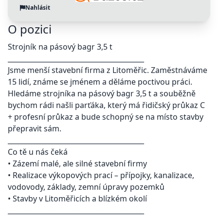
Nahlásit
O pozici
Strojník na pásový bagr 3,5 t
________________________________________
Jsme menší stavební firma z Litoměřic. Zaměstnáváme
15 lidí, známe se jménem a děláme poctivou práci.
Hledáme strojníka na pásový bagr 3,5 t a souběžně
bychom rádi našli parťáka, který má řidičský průkaz C
+ profesní průkaz a bude schopný se na místo stavby
přepravit sám.
________________________________________
Co tě u nás čeká
• Zázemí malé, ale silné stavební firmy
• Realizace výkopových prací – přípojky, kanalizace,
vodovody, základy, zemní úpravy pozemků
• Stavby v Litoměřicích a blízkém okolí
________________________________________