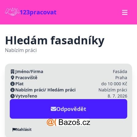
123pracovat
Hledám fasadníky
Nabízím práci
Jméno/Firma
Fasáda
Pracoviště
Praha
Plat
do 10 000 Kč
Nabízím práci/ Hledám práci
Nabízím práci
Vytvořeno
8. 7. 2026
Odpovědět
Nahlásit