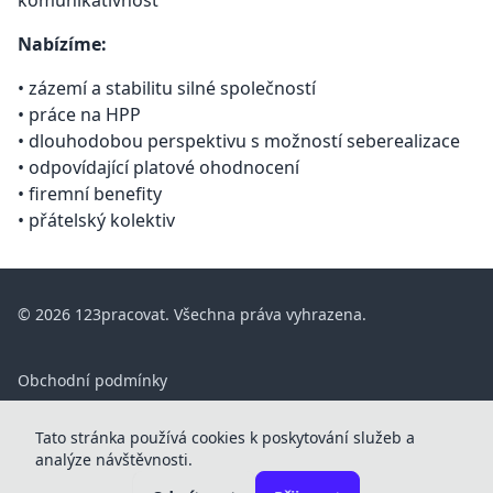
komunikativnost
Nabízíme:
• zázemí a stabilitu silné společností
• práce na HPP
• dlouhodobou perspektivu s možností seberealizace
• odpovídající platové ohodnocení
• firemní benefity
• přátelský kolektiv
© 2026 123pracovat. Všechna práva vyhrazena.
Obchodní podmínky
ČASTÉ DOTAZY
Tato stránka používá cookies k poskytování služeb a
Kontakt
analýze návštěvnosti.
Ceník