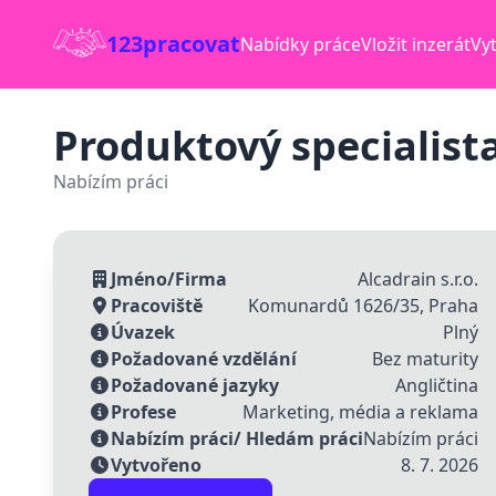
123pracovat
Nabídky práce
Vložit inzerát
Vyt
Produktový specialist
Nabízím práci
Jméno/Firma
Alcadrain s.r.o.
Pracoviště
Komunardů 1626/35, Praha
Úvazek
Plný
Požadované vzdělání
Bez maturity
Požadované jazyky
Angličtina
Profese
Marketing, média a reklama
Nabízím práci/ Hledám práci
Nabízím práci
Vytvořeno
8. 7. 2026