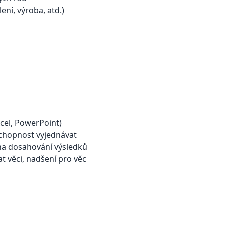
ní, výroba, atd.)
cel, PowerPoint)
chopnost vyjednávat
 na dosahování výsledků
 věci, nadšení pro věc