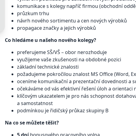
komunikace s kolegy napříč firmou (obchodní odděle
průzkum trhu
návrh nového sortimentu a cen nových výrobků
propagace značky a jejich výrobků
Co hledáme u našeho nového kolegy?
preferujeme SŠ/VŠ – obor nerozhoduje
využijeme vaše zkušenosti na obdobné pozici
základní technické znalosti
požadujeme pokročilou znalost MS Office (Word, Ex
oceníme komunikační a prezentační dovednosti a s
očekáváme od vás efektivní řešení úloh a orientaci
klíčovým ukazatelem je pro nás schopnost dotahovat
a samostatnost
podmínkou je řidičský průkaz skupiny B
Na co se můžete těšit?
5 dní
bonusového pracovního volna