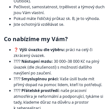
Outlook).
Pečlivost, samostatnost, trpělivost a týmový duch
jsou Vám vlastní.
Pokud máte řidičský průkaz sk. B, je to výhoda.
Jste ochotný/á vzdělávat se.
Co nabízíme my Vám?
❓️
Výši úvazku dle výběru:
práci na celý či
zkrácený úvazek.
????
Nástupní mzdu:
30 000–38 000 Kč na plný
úvazek (dle zkušeností) s možností dalšího
navýšení po zaučení.
????
Smysluplnou práci:
Vaše úsilí bude mít
přímý dopad na pomoc lidem, kteří to potřebují.
????
Přátelské prostředí:
naše pracovní
atmosféra je neformální a podporující, tykáme si
tady, klademe důraz na důvěru a prostor
k seberealizaci.