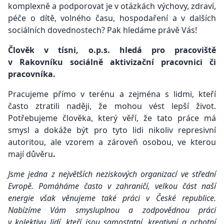
komplexně a podporovat je v otázkách výchovy, zdraví,
péče o dítě, volného času, hospodaření a v dalších
sociálních dovednostech? Pak hledáme právě Vás!
Člověk v tísni, o.p.s. hledá pro pracoviště
v Rakovníku sociálně aktivizační pracovnici či
pracovníka.
Pracujeme přímo v terénu a zejména s lidmi, kteří
často ztratili naději, že mohou vést lepší život.
Potřebujeme člověka, který věří, že tato práce má
smysl a dokáže být pro tyto lidi nikoliv represivní
autoritou, ale vzorem a zároveň osobou, ve kterou
mají důvěru
.
Jsme jedna z největších neziskových organizací ve střední
Evropě. Pomáháme často v zahraničí, velkou část naší
energie však věnujeme také práci v České republice.
Nabízíme Vám smysluplnou a zodpovědnou práci
v kolektivu lidí, kteří jsou samostatní, kreativní a ochotní