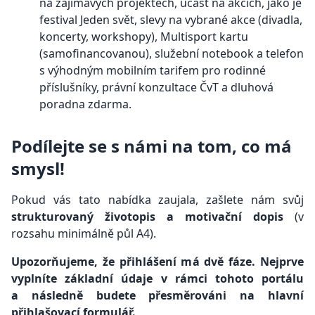
na zajímavých projektech, účast na akcích, jako je
festival Jeden svět, slevy na vybrané akce (divadla,
koncerty, workshopy), Multisport kartu
(samofinancovanou), služební notebook a telefon
s výhodným mobilním tarifem pro rodinné
příslušníky, právní konzultace ČvT a dluhová
poradna zdarma.
Podílejte se s námi na tom, co má
smysl!
Pokud vás tato nabídka zaujala, zašlete nám svůj
strukturovaný životopis a motivační dopis
(v
rozsahu minimálně půl A4).
Upozorňujeme, že přihlášení má dvě fáze. Nejprve
vyplníte základní údaje v rámci tohoto portálu
a následně budete přesměrováni na hlavní
přihlašovací formulář.