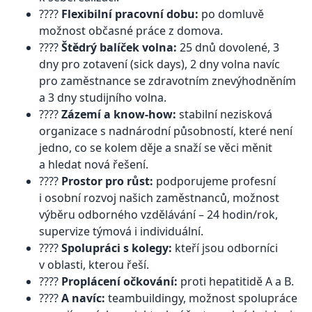
????
Flexibilní pracovní dobu:
po domluvě
možnost občasné práce z domova.
????
Štědrý balíček volna:
25 dnů dovolené, 3
dny pro zotavení (sick days), 2 dny volna navíc
pro zaměstnance se zdravotním znevýhodněním
a 3 dny studijního volna.
????
Zázemí a know-how:
stabilní nezisková
organizace s nadnárodní působností, které není
jedno, co se kolem děje a snaží se věci měnit
a hledat nová řešení.
????
Prostor pro růst:
podporujeme profesní
i osobní rozvoj našich zaměstnanců, možnost
výběru odborného vzdělávání – 24 hodin/rok,
supervize týmová i individuální.
????
Spolupráci s kolegy:
kteří jsou odborníci
v oblasti, kterou řeší.
????
Proplácení očkování:
proti hepatitidě A a B.
????
A navíc:
teambuildingy, možnost spolupráce