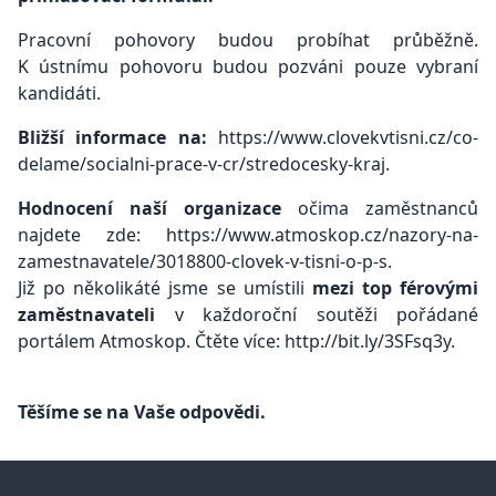
Pracovní pohovory budou probíhat průběžně.
K ústnímu pohovoru budou pozváni pouze vybraní
kandidáti.
Bližší informace na:
https://www.clovekvtisni.cz/co-
delame/socialni-prace-v-cr/stredocesky-kraj.
Hodnocení naší organizace
očima zaměstnanců
najdete zde: https://www.atmoskop.cz/nazory-na-
zamestnavatele/3018800-clovek-v-tisni-o-p-s.
Již po několikáté jsme se umístili
mezi top férovými
zaměstnavateli
v každoroční soutěži pořádané
portálem Atmoskop. Čtěte více: http://bit.ly/3SFsq3y.
Těšíme se na Vaše odpovědi.