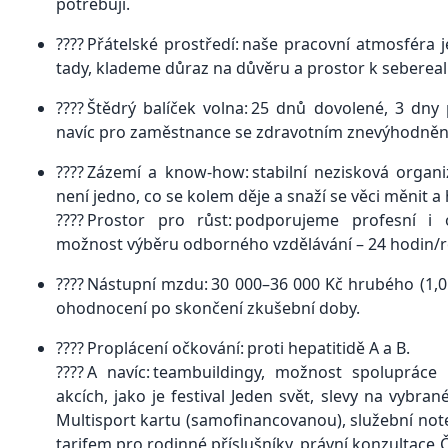
potřebují.
???? Přátelské prostředí: naše pracovní atmosféra 
tady, klademe důraz na důvěru a prostor k sebereali
???? Štědrý balíček volna: 25 dnů dovolené, 3 dny 
navíc pro zaměstnance se zdravotním znevýhodněním
???? Zázemí a know-how: stabilní nezisková organ
není jedno, co se kolem děje a snaží se věci měnit a
???? Prostor pro růst: podporujeme profesní i
možnost výběru odborného vzdělávání – 24 hodin/rok
???? Nástupní mzdu: 30 000–36 000 Kč hrubého (1,
ohodnocení po skončení zkušební doby.
???? Proplácení očkování: proti hepatitidě A a B.
???? A navíc: teambuildingy, možnost spolupráce
akcích, jako je festival Jeden svět, slevy na vybra
Multisport kartu (samofinancovanou), služební no
tarifem pro rodinné příslušníky, právní konzultace