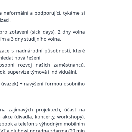
je neformální a podporující, tykáme si
zaci.
pro zotavení (sick days), 2 dny volna
 a 3 dny studijního volna.
izace s nadnárodní působností, které
 hledat nová řešení.
 osobní rozvoj našich zaměstnanců,
, supervize týmová i individuální.
0 úvazek) + navýšení formou osobního
 na zajímavých projektech, účast na
né akce (divadla, koncerty, workshopy),
tebook a telefon s výhodným mobilním
 ČvT a dluhová poradna zdarma (20 min