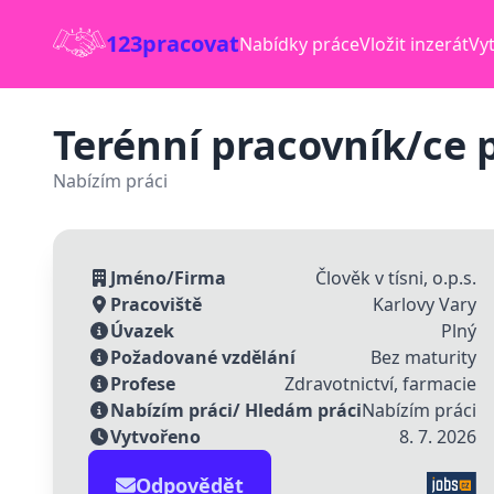
123pracovat
Nabídky práce
Vložit inzerát
Vyt
Terénní pracovník/ce p
Nabízím práci
Jméno/Firma
Člověk v tísni, o.p.s.
Pracoviště
Karlovy Vary
Úvazek
Plný
Požadované vzdělání
Bez maturity
Profese
Zdravotnictví, farmacie
Nabízím práci/ Hledám práci
Nabízím práci
Vytvořeno
8. 7. 2026
Odpovědět