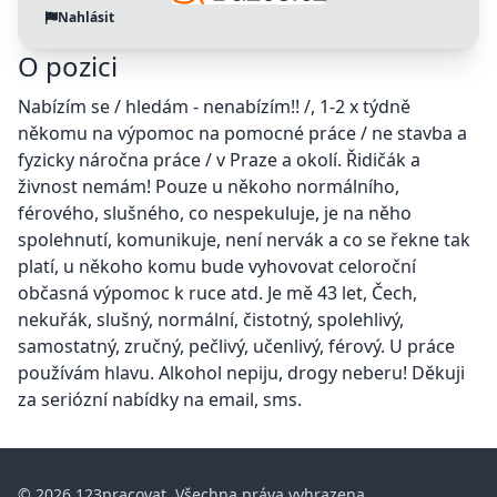
Nahlásit
O pozici
Nabízím se / hledám - nenabízím!! /, 1-2 x týdně
někomu na výpomoc na pomocné práce / ne stavba a
fyzicky náročna práce / v Praze a okolí. Řidičák a
živnost nemám! Pouze u někoho normálního,
férového, slušného, co nespekuluje, je na něho
spolehnutí, komunikuje, není nervák a co se řekne tak
platí, u někoho komu bude vyhovovat celoroční
občasná výpomoc k ruce atd. Je mě 43 let, Čech,
nekuřák, slušný, normální, čistotný, spolehlivý,
samostatný, zručný, pečlivý, učenlivý, férový. U práce
používám hlavu. Alkohol nepiju, drogy neberu! Děkuji
za seriózní nabídky na email, sms.
© 2026 123pracovat. Všechna práva vyhrazena.