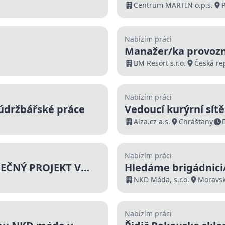
Centrum MARTIN o.p.s.
Nabízím práci
Manažer/ka provozní
BM Resort s.r.o.
Česká re
Nabízím práci
 údržbářské práce
Vedoucí kurýrní sít
Alza.cz a.s.
Chrášťany
Nabízím práci
EČNÝ PROJEKT V
Hledáme brigádnici
Moravských Budějov
NKD Móda, s.r.o.
Moravsk
Nabízím práci