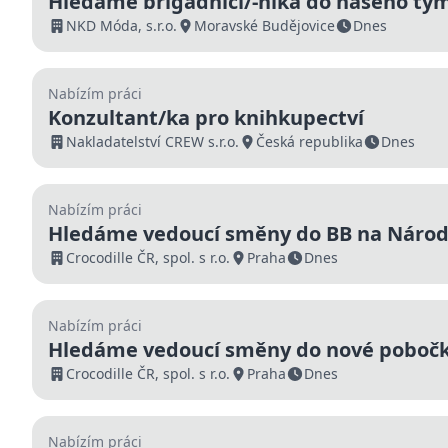
Hledáme brigádnici/-níka do našeho t
Moravských Budějovicích
NKD Móda, s.r.o.
Moravské Budějovice
Dnes
Nabízím práci
Konzultant/ka pro knihkupectví
Nakladatelství CREW s.r.o.
Česká republika
Dnes
Nabízím práci
Hledáme vedoucí směny do BB na Národní
Crocodille ČR, spol. s r.o.
Praha
Dnes
Nabízím práci
Hledáme vedoucí směny do nové pobočky
48 600 Kč
Crocodille ČR, spol. s r.o.
Praha
Dnes
Nabízím práci