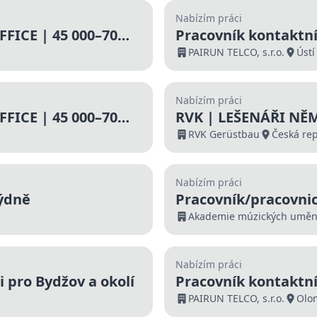
Nabízím práci
FICE | 45 000–70
Pracovník kontaktní
000 Kč | Nástup ihn
PAIRUN TELCO, s.r.o.
Úst
Nabízím práci
FICE | 45 000–70
RVK | LEŠENÁŘI NĚ
RVK Gerüstbau
Česká re
Nabízím práci
ýdně
Pracovník/pracovni
Akademie múzických umění
Nabízím práci
 pro Bydžov a okolí
Pracovník kontaktní
000 Kč | Nástup ihn
PAIRUN TELCO, s.r.o.
Olo