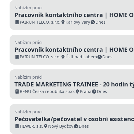
Nabízím práci
Pracovník kontaktního centra | HOME OF
000 Kč | Nástup ihned
PAIRUN TELCO, s.r.o.
Karlovy Vary
Dnes
Nabízím práci
Pracovník kontaktního centra | HOME OF
000 Kč | Nástup ihned
PAIRUN TELCO, s.r.o.
Ústí nad Labem
Dnes
Nabízím práci
TRADE MARKETING TRAINEE - 20 hodin t
BENU Česká republika s.r.o.
Praha
Dnes
Nabízím práci
Pečovatelka/pečovatel v osobní asistenci
HEWER, z.s.
Nový Bydžov
Dnes