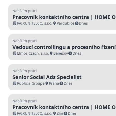
Nabízím práci
Pracovník kontaktního centra | HOME OF
000 Kč | Nástup ihned
PAIRUN TELCO, s.r.o.
Pardubice
Dnes
Nabízím práci
Vedoucí controllingu a procesního řízení
Elmoz Czech, s.r.o.
Benešov
Dnes
Nabízím práci
Senior Social Ads Specialist
Publicis Groupe
Praha
Dnes
Nabízím práci
Pracovník kontaktního centra | HOME OF
000 Kč | Nástup ihned
PAIRUN TELCO, s.r.o.
Zlín
Dnes