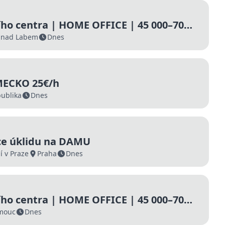
ho centra | HOME OFFICE | 45 000–70
ed
í nad Labem
Dnes
MECKO 25€/h
publika
Dnes
ce úklidu na DAMU
 v Praze
Praha
Dnes
ho centra | HOME OFFICE | 45 000–70
ed
mouc
Dnes