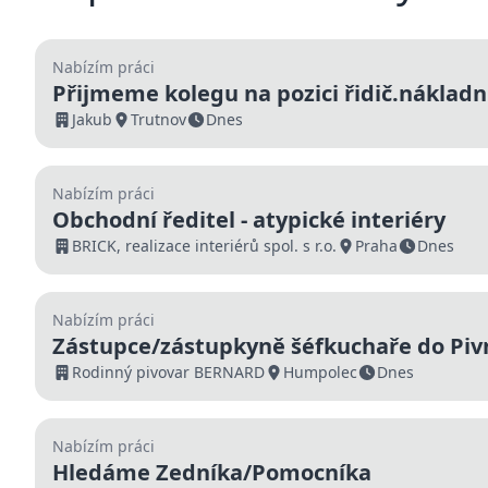
Nabízím práci
Přijmeme kolegu na pozici řidič.nákladn
Jakub
Trutnov
Dnes
Nabízím práci
Obchodní ředitel - atypické interiéry
BRICK, realizace interiérů spol. s r.o.
Praha
Dnes
Nabízím práci
Zástupce/zástupkyně šéfkuchaře do Piv
Rodinný pivovar BERNARD
Humpolec
Dnes
Nabízím práci
Hledáme Zedníka/Pomocníka