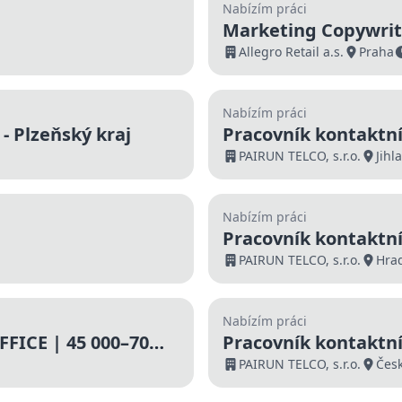
Nabízím práci
Marketing Copywrit
Allegro Retail a.s.
Praha
Nabízím práci
- Plzeňský kraj
Pracovník kontaktní
000 Kč | Nástup ihn
PAIRUN TELCO, s.r.o.
Jihl
Nabízím práci
Pracovník kontaktní
000 Kč | Nástup ihn
PAIRUN TELCO, s.r.o.
Hra
Nabízím práci
FICE | 45 000–70
Pracovník kontaktní
000 Kč | Nástup ihn
PAIRUN TELCO, s.r.o.
Česk