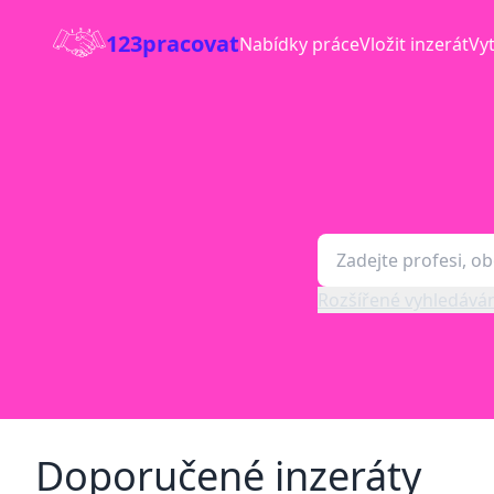
123pracovat
Nabídky práce
Vložit inzerát
Vyt
Rozšířené vyhledáván
Doporučené inzeráty