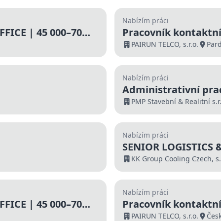
Nabízím práci
FICE | 45 000–70
Pracovník kontaktní
000 Kč | Nástup ihn
PAIRUN TELCO, s.r.o.
Par
Nabízím práci
Administrativní pra
PMP Stavební & Realitní s.r.
Nabízím práci
SENIOR LOGISTICS
KK Group Cooling Czech, s.r
Nabízím práci
FICE | 45 000–70
Pracovník kontaktní
000 Kč | Nástup ihn
PAIRUN TELCO, s.r.o.
Česk