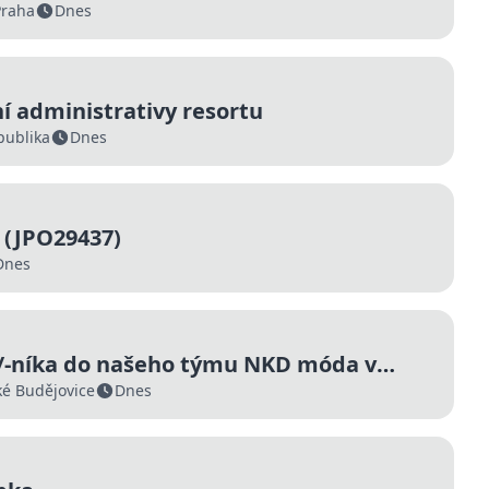
Praha
Dnes
 administrativy resortu
publika
Dnes
ě (JPO29437)
Dnes
/-níka do našeho týmu NKD móda v
icích
é Budějovice
Dnes