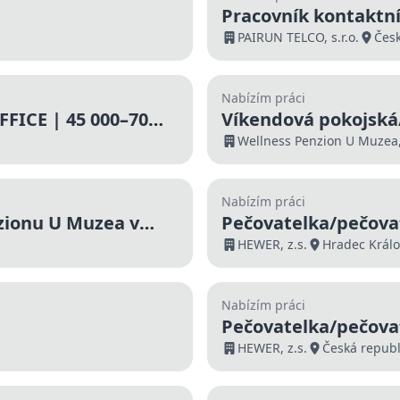
Pracovník kontaktní
000 Kč | Nástup ihn
PAIRUN TELCO, s.r.o.
Česk
Nabízím práci
FICE | 45 000–70
Víkendová pokojská
Liberci
Wellness Penzion U Muzea, 
Nabízím práci
zionu U Muzea v
Pečovatelka/pečovat
Králové
HEWER, z.s.
Hradec Král
Nabízím práci
Pečovatelka/pečovat
HEWER, z.s.
Česká republ