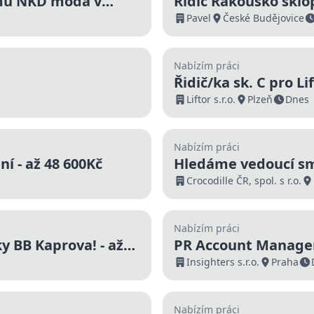
ýmu NKD móda v
Řidič Rakousko sklo
Pavel
České Budějovice
Nabízím práci
Řidič/ka sk. C pro L
Liftor s.r.o.
Plzeň
Dnes
Nabízím práci
 - až 48 600Kč
Hledáme vedoucí sm
48 600 Kč
Crocodille ČR, spol. s r.o.
Nabízím práci
 BB Kaprova! - až
PR Account Manage
Insighters s.r.o.
Praha
Nabízím práci