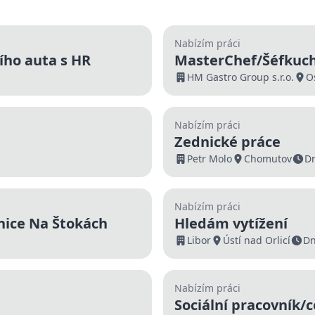
Nabízím práci
ího auta s HR
MasterChef/Šéfkucha
Moravskoslezský kra
HM Gastro Group s.r.o.
O
Nabízím práci
Zednické práce
Petr Molo
Chomutov
D
Nabízím práci
nice Na Štokách
Hledám vytížení
Libor
Ústí nad Orlicí
Dn
Nabízím práci
Sociální pracovník/c