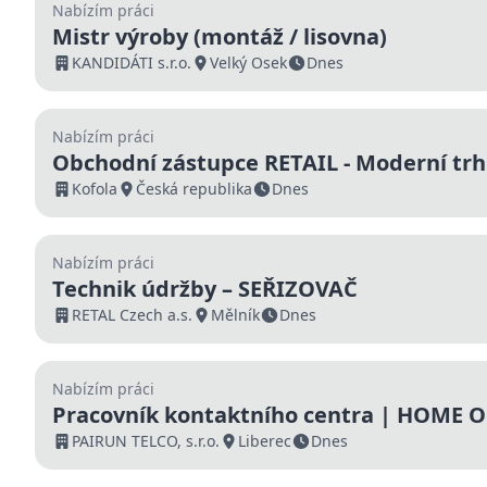
Nabízím práci
Mistr výroby (montáž / lisovna)
KANDIDÁTI s.r.o.
Velký Osek
Dnes
Nabízím práci
Obchodní zástupce RETAIL - Moderní trh 
Kofola
Česká republika
Dnes
Nabízím práci
Technik údržby – SEŘIZOVAČ
RETAL Czech a.s.
Mělník
Dnes
Nabízím práci
Pracovník kontaktního centra | HOME OF
000 Kč | Nástup ihned
PAIRUN TELCO, s.r.o.
Liberec
Dnes