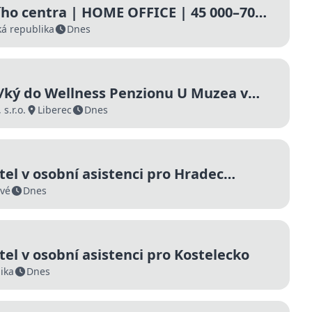
ho centra | HOME OFFICE | 45 000–70
ed
á republika
Dnes
/ký do Wellness Penzionu U Muzea v
s.r.o.
Liberec
Dnes
el v osobní asistenci pro Hradec
ové
Dnes
el v osobní asistenci pro Kostelecko
ika
Dnes