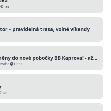
pka
Dnes
iftor – pravidelná trasa, volné víkendy
ěny do nové pobočky BB Kaprova! - až
Praha
Dnes
r
Dnes