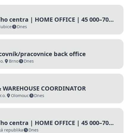
ho centra | HOME OFFICE | 45 000–70
ed
dubice
Dnes
covník/pracovnice back office
o.
Brno
Dnes
 & WAREHOUSE COORDINATOR
.o.
Olomouc
Dnes
ho centra | HOME OFFICE | 45 000–70
ed
á republika
Dnes