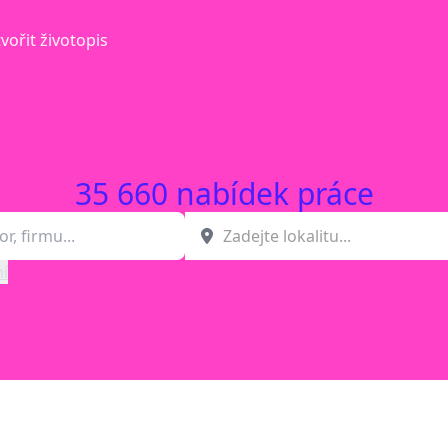
vořit životopis
35 660 nabídek práce
í