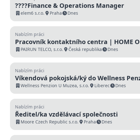
????Finance & Operations Manager
elem6 s.r.o.
Praha
Dnes
Nabízím práci
Pracovník kontaktního centra | HOME OF
000 Kč | Nástup ihned
PAIRUN TELCO, s.r.o.
Česká republika
Dnes
Nabízím práci
Víkendová pokojská/ký do Wellness Pen
Liberci
Wellness Penzion U Muzea, s.r.o.
Liberec
Dnes
Nabízím práci
Ředitel/ka vzdělávací společnosti
Moore Czech Republic s.r.o.
Praha
Dnes