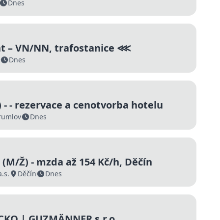
Dnes
t – VN/NN, trafostanice ⋘
Dnes
 - - rezervace a cenotvorba hotelu
rumlov
Dnes
(M/Ž) - mzda až 154 Kč/h, Děčín
.s.
Děčín
Dnes
CKO | GUZMÄNNER s.r.o.