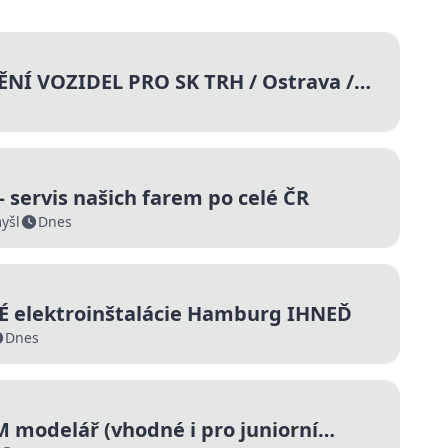
ĚNÍ VOZIDEL PRO SK TRH / Ostrava /
00 Kč
– servis našich farem po celé ČR
yšl
Dnes
 elektroinštalácie Hamburg IHNEĎ
Dnes
M modelář (vhodné i pro juniorní