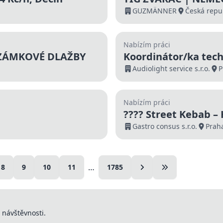
GUZMÄNNER
Česká repu
Nabízím práci
ZÁMKOVÉ DLAŽBY
Koordinátor/ka tec
Audiolight service s.r.o.
P
Nabízím práci
???? Street Kebab 
Gastro consus s.r.o.
Prah
…
8
9
10
11
1785
 návštěvnosti.