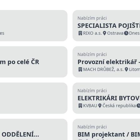
Nabízím práci
SPECIALISTA POJIŠT
es
nástupní bonus 45 0
RIXO a.s.
Ostrava
Dnes
Nabízím práci
em po celé ČR
Provozní elektrikář 
MACH DRŮBEŽ, a.s.
Litom
Nabízím práci
ELEKTRIKÁRI BYTOVÉ
KVBAU
Česká republika
Nabízím práci
 ODDĚLENÍ
BIM projektant / BI