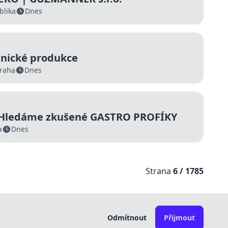
blika
Dnes
hnické produkce
raha
Dnes
– Hledáme zkušené GASTRO PROFÍKY
a
Dnes
Strana
6 / 1785
Odmítnout
Přijmout
Obchodní podmínky
ČASTÉ DOTAZY
Kontakt
Ceník