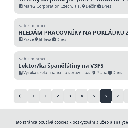
Mark2 Corporation Czech, a.s.
Děčín
Dnes
Nabízím práci
HLEDÁM PRACOVNÍKY NA POKLÁDKU 
Práce
Jihlava
Dnes
Nabízím práci
Lektor/ka španělštiny na VŠFS
Vysoká škola finanční a správní, a.s.
Praha
Dnes
1
2
3
4
5
6
7
Tato stránka používá cookies k poskytování služeb a analýze
© 2026 123pracovat. Všechna práva vyhrazena.