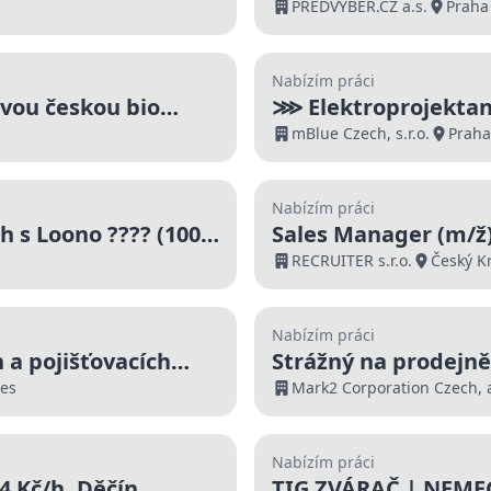
kandidáty)
PŘEDVÝBĚR.CZ a.s.
Praha
Nabízím práci
vou českou bio
⋙ Elektroprojektan
mBlue Czech, s.r.o.
Praha
Nabízím práci
h s Loono ???? (1000
Sales Manager (m/ž)
RECRUITER s.r.o.
Český K
Nabízím práci
 a pojišťovacích
Strážný na prodejně 
ské portfolio |
es
Mark2 Corporation Czech, a
Nabízím práci
4 Kč/h, Děčín
TIG ZVÁRAČ | NEME