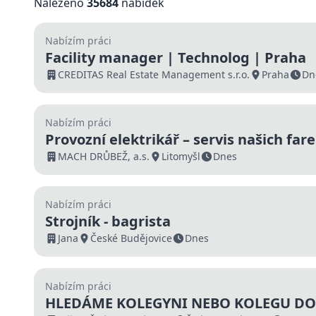
Nalezeno
35684
nabídek
Nabízím práci
Facility manager | Technolog | Praha
CREDITAS Real Estate Management s.r.o.
Praha
Dn
Nabízím práci
Provozní elektrikář – servis našich far
MACH DRŮBEŽ, a.s.
Litomyšl
Dnes
Nabízím práci
Strojník - bagrista
Jana
České Budějovice
Dnes
Nabízím práci
HLEDÁME KOLEGYNI NEBO KOLEGU DO