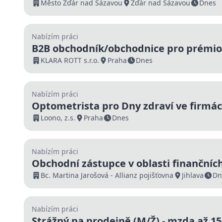
INVESTIC
Město Žďár nad Sázavou
Žďár nad Sázavou
Dnes
Nabízím práci
B2B obchodník/obchodnice pro prémio
kosmetiku KLARA ROTT
KLARA ROTT s.r.o.
Praha
Dnes
Nabízím práci
Optometrista pro Dny zdraví ve firmác
Kč/hod)
Loono, z.s.
Praha
Dnes
Nabízím práci
Obchodní zástupce v oblasti finančních
služeb (Allianz Jihlava) – vlastní klient
Bc. Martina Jarošová - Allianz pojišťovna
Jihlava
Dn
Možnost manažerského růstu
Nabízím práci
Strážný na prodejně (M/Ž) - mzda až 15