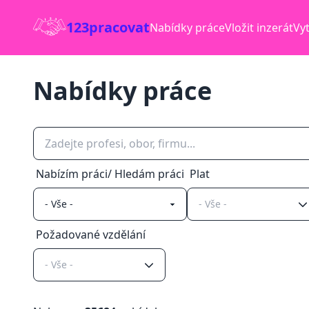
123pracovat
Nabídky práce
Vložit inzerát
Vyt
Nabídky práce
Nabízím práci/ Hledám práci
Plat
- Vše -
Požadované vzdělání
- Vše -