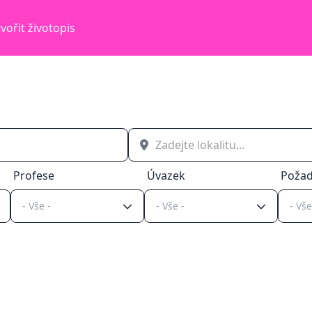
vořit životopis
Profese
Úvazek
Požad
- Vše -
- Vše -
- Vše